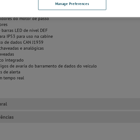
Manage Preferences
ráfico colorido de 4,3 polegadas LCD WQVGA
idores do motor de passo
ores
e barras LED de nível DEF
ara IP53 para uso na cabine
to de dados CAN J1939
chaveadas e analógicas
aveadas
co integrado
digos de avaria do barramento de dados do veículo
 de alerta
m tempo real
eral
rências