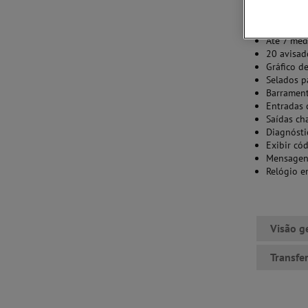
Recursos
Display g
Até 7 med
20 avisad
Gráfico d
Selados p
Barramen
Entradas 
Saídas ch
Diagnósti
Exibir có
Mensagens
Relógio e
Visão g
Transfe